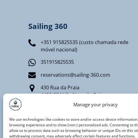
Sailing 360
+351 915825535 (custo chamada rede
móvel nacional)
351915825535
reservations@sailing-360.com
430 Rua da Praia
4400-354 Vila Nova de Gaia
Manage your privacy
Registro Nacional de Turismo
RNT AAT 91/2020
We use technologies like cookies to store and/or access device information
browsing experience and to show (non-) personalized ads. Consenting to th
allow us to process data such as browsing behavior or unique IDs on this si
withdrawing consent, may adversely affect certain features and functions.