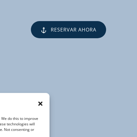
RESERVAR AHORA
(opens
in
new
window)
. We do this to improve
ese technologies will
te. Not consenting or