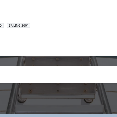
O
SAILING 360º