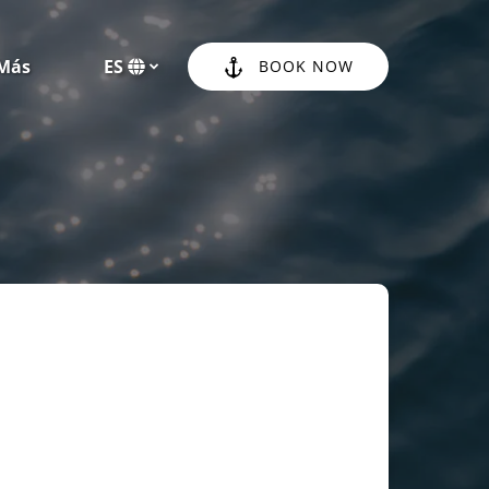
Open More
Más
ES
BOOK NOW
Menu
Selecciona
tu
idioma