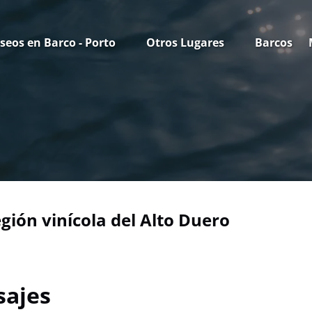
n Paseos en Barco - Porto Menu
Open Otros Lugares Menu
seos en Barco - Porto
Otros Lugares
Barcos
egión vinícola del Alto Duero
sajes