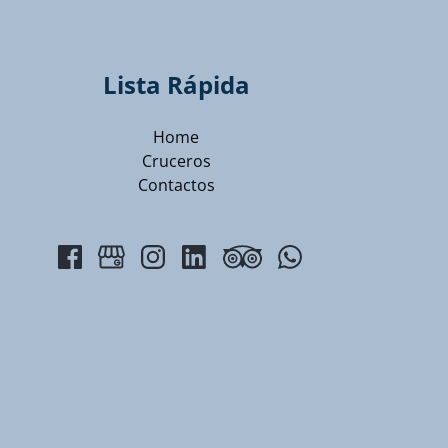
Lista Rápida
Home
Cruceros
Contactos
(opens
in
new
window)