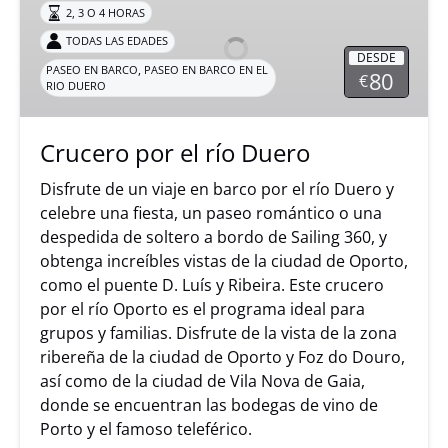
2, 3 O 4 HORAS
el
río
TODAS LAS EDADES
DESDE
Duero
,
PASEO EN BARCO
PASEO EN BARCO EN EL
80
€
RIO DUERO
Crucero por el río Duero
Disfrute de un viaje en barco por el río Duero y
celebre una fiesta, un paseo romántico o una
despedida de soltero a bordo de Sailing 360, y
obtenga increíbles vistas de la ciudad de Oporto,
como el puente D. Luís y Ribeira. Este crucero
por el río Oporto es el programa ideal para
grupos y familias. Disfrute de la vista de la zona
ribereña de la ciudad de Oporto y Foz do Douro,
así como de la ciudad de Vila Nova de Gaia,
donde se encuentran las bodegas de vino de
Porto y el famoso teleférico.