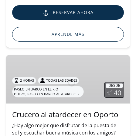
RESERVAR AHORA
APRENDE MÁS
Crucero
al
atardecer
en
2 HORAS
TODAS LAS EDADES
DESDE
Oporto
PASEO EN BARCO EN EL RIO
140
€
,
DUERO
PASEO EN BARCO AL ATARDECER
Crucero al atardecer en Oporto
¿Hay algo mejor que disfrutar de la puesta de
sol y escuchar buena música con los amigos?