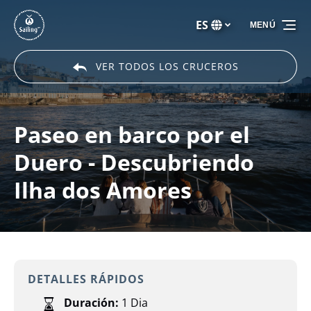
Saltar a la navegación principal
Saltar al contenido
Saltar al pie de página
ES
MENÚ
Selecciona
tu
idioma
VER TODOS LOS CRUCEROS
Paseo en barco por el
Duero - Descubriendo
Ilha dos Amores
DETALLES RÁPIDOS
Duración:
1 Dia