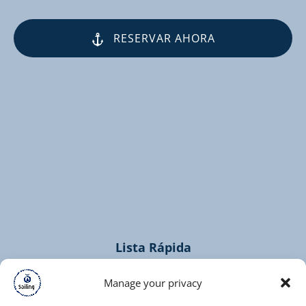
RESERVAR AHORA
(opens
in
new
window)
Lista Rápida
Home
Manage your privacy
Cruceros