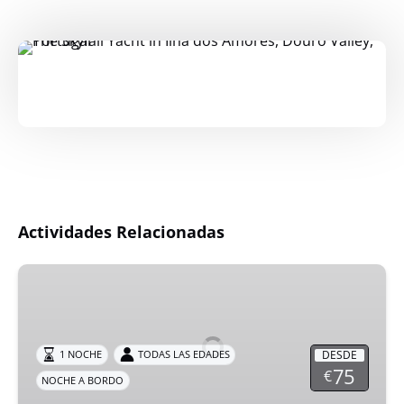
Actividades Relacionadas
Pasar
la
noche
a
DESDE
1 NOCHE
TODAS LAS EDADES
bordo,
75
€
NOCHE A BORDO
rio