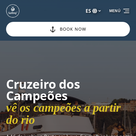
Saltar a la navegación principal
Saltar al contenido
Saltar al pie de página
ES
MENÚ
Selecciona
tu
idioma
BOOK NOW
Cruzeiro dos
Campeões
vê os campeões a partir
do rio