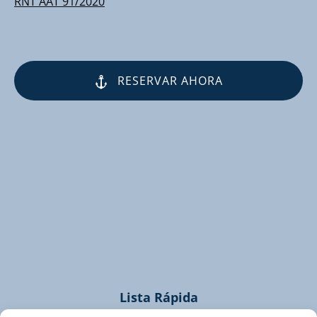
RNT AAT 91/2020
RESERVAR AHORA
(opens
in
new
window)
Lista Rápida