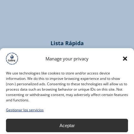
(opens
in
new
window)
Lista Rápida
Home
Manage your privacy
Cruceros
Contactos
We use technologies like cookies to store and/or access device
information. We do this to improve browsing experience and to show
(non-) personalized ads. Consenting to these technologies will allow us to
process data such as browsing behavior or unique IDs on this site. Not
consenting or withdrawing consent, may adversely affect certain features
and functions.
(opens
Gestionar los servicios
in
new
Aceptar
window)