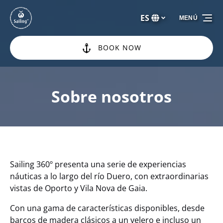
Saltar a la navegación principal
Saltar al contenido
Saltar al pie de página
ES
MENÚ
Selecciona
tu
idioma
BOOK NOW
Sobre nosotros
Sailing 360º presenta una serie de experiencias
náuticas a lo largo del río Duero, con extraordinarias
vistas de Oporto y Vila Nova de Gaia.
Con una gama de características disponibles, desde
barcos de madera clásicos a un velero e incluso un