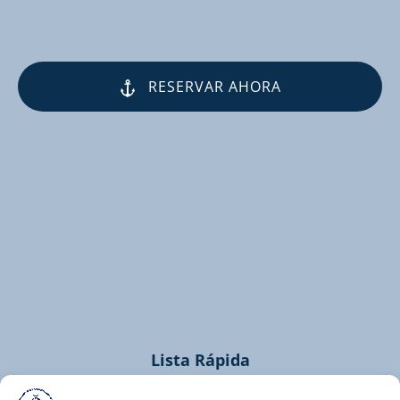
RESERVAR AHORA
(opens
in
new
window)
Lista Rápida