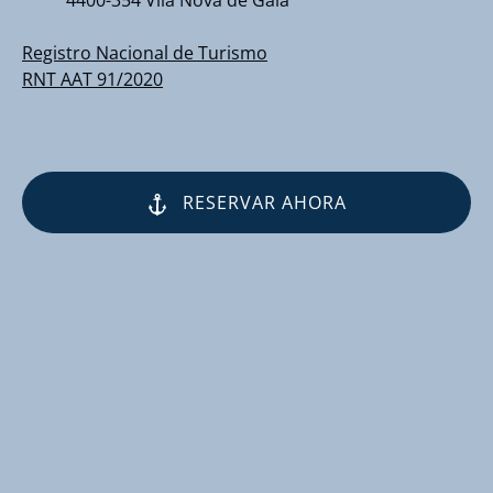
4400-354 Vila Nova de Gaia
Registro Nacional de Turismo
RNT AAT 91/2020
RESERVAR AHORA
(opens
in
new
window)