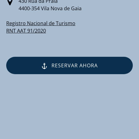
430 Rua da Praia
4400-354 Vila Nova de Gaia
Registro Nacional de Turismo
RNT AAT 91/2020
RESERVAR AHORA
(opens
in
new