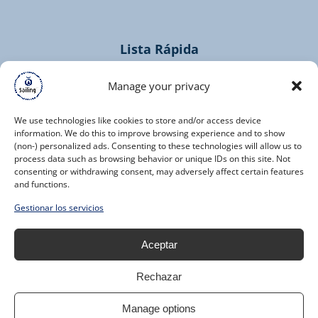
window)
Lista Rápida
Home
Manage your privacy
Cruceros
Contactos
We use technologies like cookies to store and/or access device
information. We do this to improve browsing experience and to show
(non-) personalized ads. Consenting to these technologies will allow us to
process data such as browsing behavior or unique IDs on this site. Not
consenting or withdrawing consent, may adversely affect certain features
and functions.
(opens
Gestionar los servicios
in
new
Aceptar
window)
Rechazar
Manage options