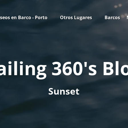
n Paseos en Barco - Porto Menu
Open Otros Lugares Menu
seos en Barco - Porto
Otros Lugares
Barcos
ailing 360's Bl
Sunset