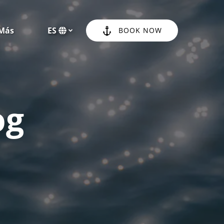
Open More
Más
ES
BOOK NOW
Menu
Selecciona
tu
idioma
og