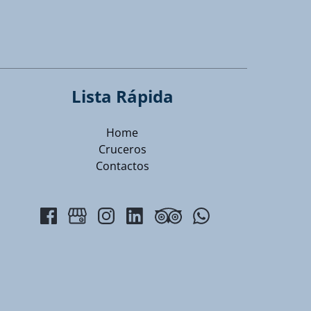
Lista Rápida
Home
Cruceros
Contactos
(opens
in
new
window)