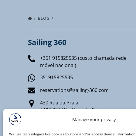
BLOG
Sailing 360
+351 915825535 (custo chamada rede
móvel nacional)
351915825535
reservations@sailing-360.com
430 Rua da Praia
4400-354 Vila Nova de Gaia
Manage your privacy
Registro Nacional de Turismo
RNT AAT 91/2020
We use technologies like cookies to store and/or access device information