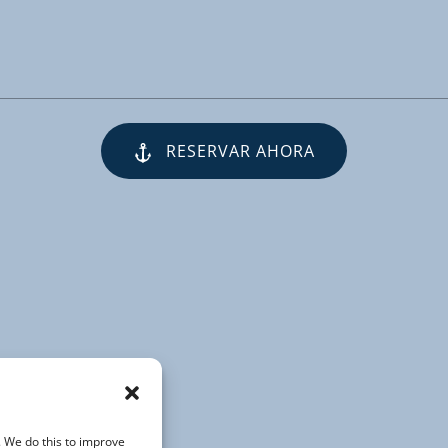
RESERVAR AHORA
(opens
in
new
window)
. We do this to improve