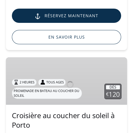
RÉSERVEZ MAINTENANT
EN SAVOIR PLUS
Croisière
au
coucher
du
2 HEURES
TOUS AGES
DÈS
soleil
PROMENADE EN BATEAU AU COUCHER DU
120
€
SOLEIL
à
Porto
Croisière au coucher du soleil à
Porto