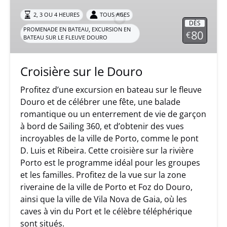
le
Douro
2, 3 OU 4 HEURES
TOUS AGES
DÈS
,
PROMENADE EN BATEAU
EXCURSION EN
80
€
BATEAU SUR LE FLEUVE DOURO
Croisière sur le Douro
Profitez d’une excursion en bateau sur le fleuve
Douro et de célébrer une fête, une balade
romantique ou un enterrement de vie de garçon
à bord de Sailing 360, et d’obtenir des vues
incroyables de la ville de Porto, comme le pont
D. Luis et Ribeira. Cette croisière sur la rivière
Porto est le programme idéal pour les groupes
et les familles. Profitez de la vue sur la zone
riveraine de la ville de Porto et Foz do Douro,
ainsi que la ville de Vila Nova de Gaia, où les
caves à vin du Port et le célèbre téléphérique
sont situés.