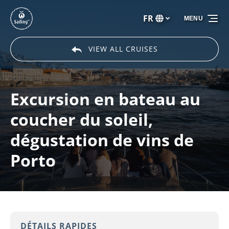
Aller à la navigation principale
Aller au contenu
Aller au pied de page
FR
MENU
Sélectionnez
votre
langue
VIEW ALL CRUISES
Excursion en bateau au
coucher du soleil,
dégustation de vins de
Porto
DÉTAILS RAPIDES