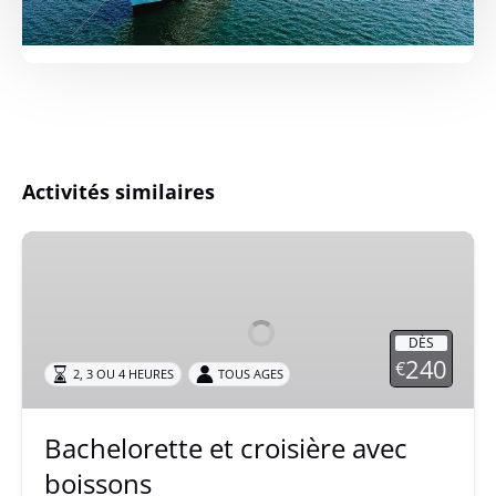
Activités similaires
Bachelorette
et
croisière
avec
DÈS
boissons
240
€
2, 3 OU 4 HEURES
TOUS AGES
Bachelorette et croisière avec
boissons