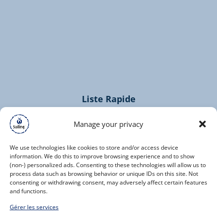
(opens
in
new
window)
Liste Rapide
Home
Manage your privacy
Croisières
Contacts
We use technologies like cookies to store and/or access device
information. We do this to improve browsing experience and to show
(non-) personalized ads. Consenting to these technologies will allow us to
process data such as browsing behavior or unique IDs on this site. Not
consenting or withdrawing consent, may adversely affect certain features
and functions.
(opens
Gérer les services