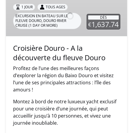
-
1 JOUR
TOUS AGES
A
EXCURSION EN BATEAU SUR LE
DÈS
la
FLEUVE DOURO
,
DOURO RIVER
1,637.74
€
CRUISE (1 DAY OR MORE)
découverte
du
fleuve
Croisière Douro - A la
Douro
découverte du fleuve Douro
Profitez de l’une des meilleures façons
d’explorer la région du Baixo Douro et visitez
l’une de ses principales attractions : l’île des
amours !
Montez à bord de notre luxueux yacht exclusif
pour une croisière d’une journée, qui peut
accueillir jusqu’à 10 personnes, et vivez une
journée inoubliable.