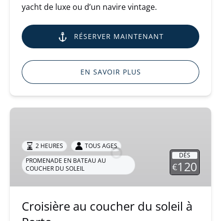
yacht de luxe ou d’un navire vintage.
RÉSERVER MAINTENANT
EN SAVOIR PLUS
Croisière
au
coucher
2 HEURES
TOUS AGES
du
DÈS
soleil
PROMENADE EN BATEAU AU
120
€
COUCHER DU SOLEIL
à
Porto
Croisière au coucher du soleil à