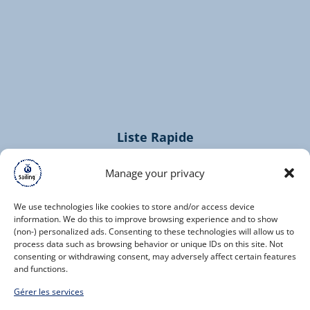
(opens
in
new
window)
Liste Rapide
Home
Manage your privacy
Croisières
Contacts
We use technologies like cookies to store and/or access device
information. We do this to improve browsing experience and to show
(non-) personalized ads. Consenting to these technologies will allow us to
process data such as browsing behavior or unique IDs on this site. Not
consenting or withdrawing consent, may adversely affect certain features
and functions.
(opens
Gérer les services
in