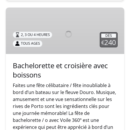
Bachelorette
et
croisière
avec
2, 3 OU 4 HEURES
DÈS
boissons
240
€
TOUS AGES
Bachelorette et croisière avec
boissons
Faites une fête célibataire / fête inoubliable à
bord d’un bateau sur le fleuve Douro. Musique,
amusement et une vue sensationnelle sur les
rives de Porto sont les ingrédients clés pour
une journée mémorable! La fête de
bachelorette / o avec Voile 360º est une
expérience qui peut être apprécié à bord d’un