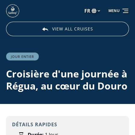
Aller à la navigation principale
Aller au contenu
Aller au pied de page
FR
MENU
Sélectionnez
votre
langue
VIEW ALL CRUISES
JOUR ENTIER
Croisière d'une journée à
Régua, au cœur du Douro
DÉTAILS RAPIDES
Durée:
1 Jour