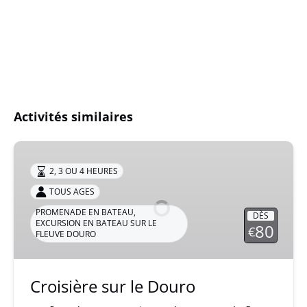
Activités similaires
Croisière
sur
2, 3 OU 4 HEURES
le
TOUS AGES
Douro
PROMENADE EN BATEAU
,
DÈS
EXCURSION EN BATEAU SUR LE
80
€
FLEUVE DOURO
Croisière sur le Douro