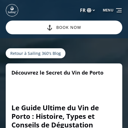
Aller à la navigation principale
Aller au contenu
Aller au pied de page
FR
MENU
Sélectionnez
votre
langue
BOOK NOW
Retour à Sailing 360's Blog
Découvrez le Secret du Vin de Porto
Le Guide Ultime du Vin de
Porto : Histoire, Types et
Conseils de Dégustation