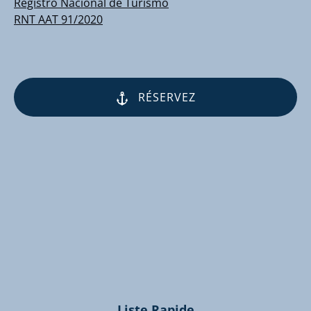
Registro Nacional de Turismo
RNT AAT 91/2020
RÉSERVEZ
(opens
in
new
window)
Liste Rapide