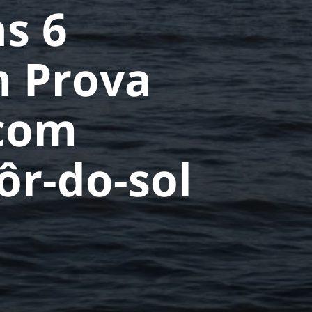
s 6
m Prova
 com
ôr-do-sol