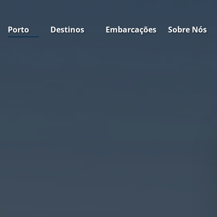
Open Porto
Open Destinos
Open Sobre N
Porto
Destinos
Embarcações
Sobre Nós
Menu
Menu
Menu