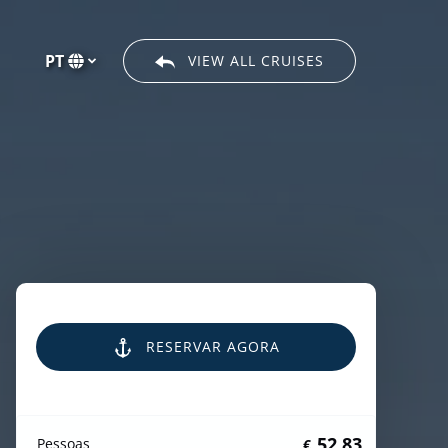
ós
PT
VIEW ALL CRUISES
Selecione
o
seu
idioma
RESERVAR AGORA
52.83
Pessoas
€