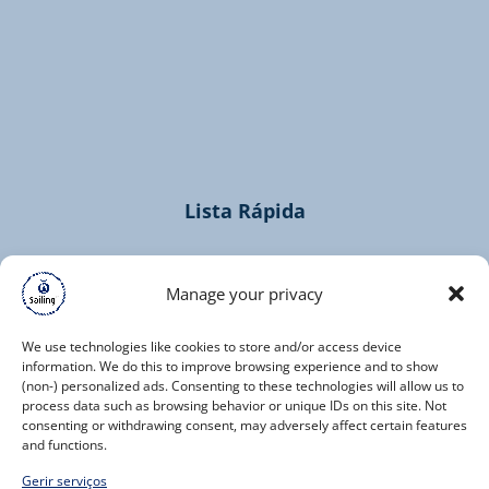
(opens
in
new
window)
Lista Rápida
Home
Cruzeiros
Manage your privacy
Contacto
We use technologies like cookies to store and/or access device
information. We do this to improve browsing experience and to show
(non-) personalized ads. Consenting to these technologies will allow us to
process data such as browsing behavior or unique IDs on this site. Not
consenting or withdrawing consent, may adversely affect certain features
and functions.
(opens
Gerir serviços