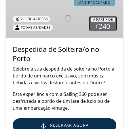
de
MAIS PROCURADO
Solteira/o
no
2, 3 OU 4 HORAS
A PARTIR DE
Porto
240
€
TODAS AS IDADES
Despedida de Solteira/o no
Porto
Celebre a sua despedida de solteira no Porto a
bordo de um barco exclusivo, com música,
bebidas e vistas deslumbrantes do Douro!
Esta experiência com a Sailing 360 pode ser
desfrutada a bordo de um iate de luxo ou de
uma embarcação vintage.
RESERVAR AGORA