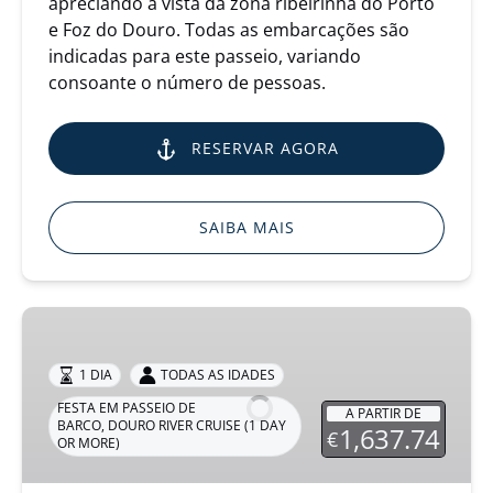
apreciando a vista da zona ribeirinha do Porto
e Foz do Douro. Todas as embarcações são
indicadas para este passeio, variando
consoante o número de pessoas.
RESERVAR AGORA
SAIBA MAIS
Cruzeiro
no
Douro
1 DIA
TODAS AS IDADES
-
FESTA EM PASSEIO DE
A PARTIR DE
À
BARCO
,
DOURO RIVER CRUISE (1 DAY
1,637.74
€
OR MORE)
Descoberta
do