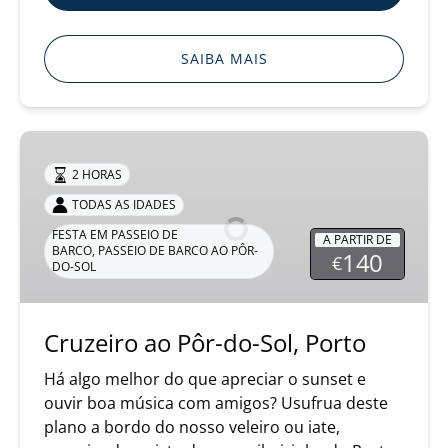
SAIBA MAIS
Cruzeiro
ao
2 HORAS
Pôr-
TODAS AS IDADES
do-
FESTA EM PASSEIO DE
Sol,
A PARTIR DE
BARCO
,
PASSEIO DE BARCO AO PÔR-
140
€
Porto
DO-SOL
Cruzeiro ao Pôr-do-Sol, Porto
Há algo melhor do que apreciar o sunset e
ouvir boa música com amigos? Usufrua deste
plano a bordo do nosso veleiro ou iate,