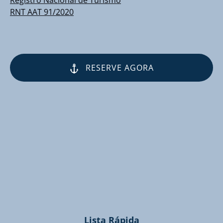
RNT AAT 91/2020
RESERVE AGORA
(opens
in
new
window)
Lista Rápida