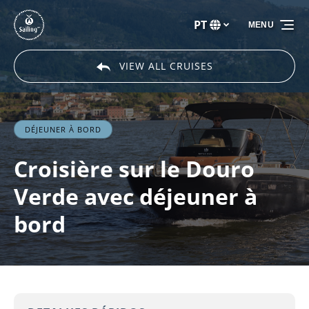
Passar para a navegação primária
Passar para o conteúdo
Passar para o rodapé
PT
MENU
Selecione
o
seu
VIEW ALL CRUISES
idioma
DÉJEUNER À BORD
Croisière sur le Douro
Verde avec déjeuner à
bord