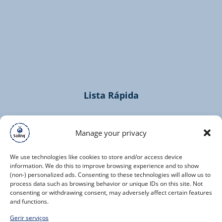
(opens
in
new
window)
Lista Rápida
Home
Cruzeiros
Manage your privacy
Contacto
We use technologies like cookies to store and/or access device
information. We do this to improve browsing experience and to show
(non-) personalized ads. Consenting to these technologies will allow us to
process data such as browsing behavior or unique IDs on this site. Not
consenting or withdrawing consent, may adversely affect certain features
and functions.
(opens
Gerir serviços