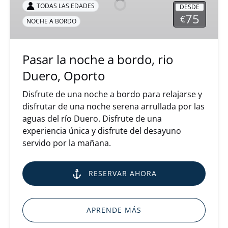
a
TODAS LAS EDADES
DESDE
bordo,
75
€
NOCHE A BORDO
rio
Duero,
Oporto
Pasar la noche a bordo, rio
Duero, Oporto
Disfrute de una noche a bordo para relajarse y
disfrutar de una noche serena arrullada por las
aguas del río Duero. Disfrute de una
experiencia única y disfrute del desayuno
servido por la mañana.
RESERVAR AHORA
APRENDE MÁS