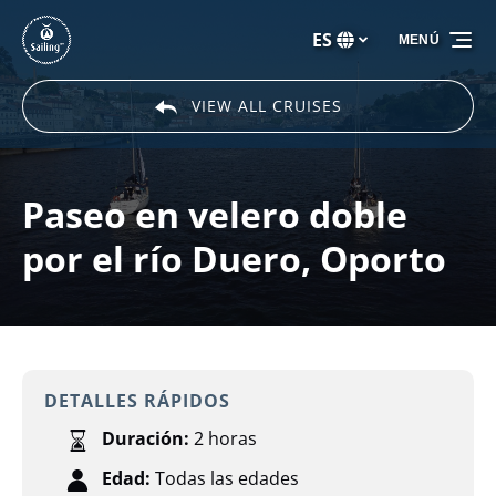
Saltar a la navegación principal
Saltar al contenido
Saltar al pie de página
ES
MENÚ
Selecciona
tu
idioma
VIEW ALL CRUISES
Paseo en velero doble
por el río Duero, Oporto
DETALLES RÁPIDOS
Duración:
2 horas
Edad:
Todas las edades