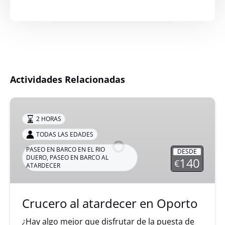
Actividades Relacionadas
Crucero
al
2 HORAS
atardecer
TODAS LAS EDADES
en
PASEO EN BARCO EN EL RIO
Oporto
DESDE
DUERO
,
PASEO EN BARCO AL
140
€
ATARDECER
Crucero al atardecer en Oporto
¿Hay algo mejor que disfrutar de la puesta de