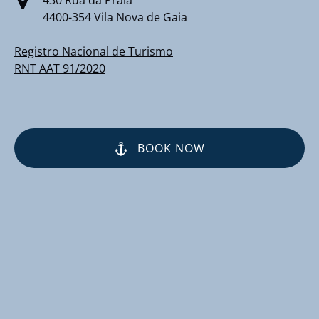
4400-354 Vila Nova de Gaia
Registro Nacional de Turismo
RNT AAT 91/2020
BOOK NOW
(opens
in
new