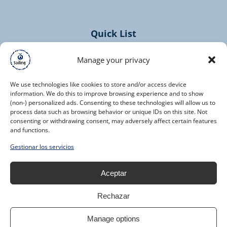
window)
Quick List
Home
Manage your privacy
Cruises
Contact
We use technologies like cookies to store and/or access device
information. We do this to improve browsing experience and to show
(non-) personalized ads. Consenting to these technologies will allow us to
process data such as browsing behavior or unique IDs on this site. Not
consenting or withdrawing consent, may adversely affect certain features
and functions.
(opens
Gestionar los servicios
in
new
Aceptar
window)
Rechazar
Manage options
RESERVAR AHORA