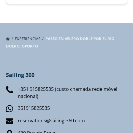
EXPERIENCIAS
PASEO EN VELERO DOBLE POR EL RÍO
DUERO, OPORTO
Sailing 360
+351 915825535 (custo chamada rede móvel
nacional)
351915825535
reservations@sailing-360.com
430 Rua da Praia