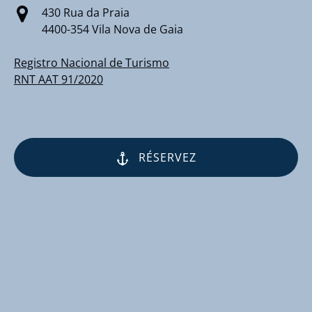
430 Rua da Praia
4400-354 Vila Nova de Gaia
Registro Nacional de Turismo
RNT AAT 91/2020
RÉSERVEZ
(opens
in