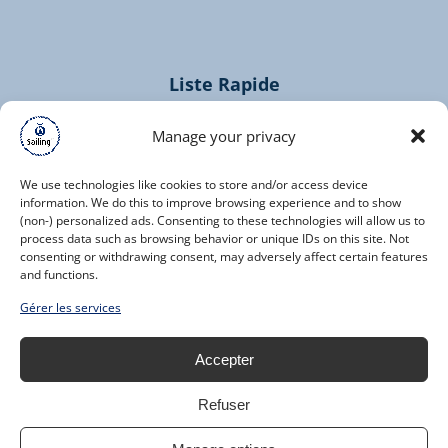
new
window)
Liste Rapide
Home
Manage your privacy
Croisières
Contacts
We use technologies like cookies to store and/or access device
information. We do this to improve browsing experience and to show
(non-) personalized ads. Consenting to these technologies will allow us to
process data such as browsing behavior or unique IDs on this site. Not
consenting or withdrawing consent, may adversely affect certain features
and functions.
(opens
Gérer les services
in
new
Accepter
window)
Refuser