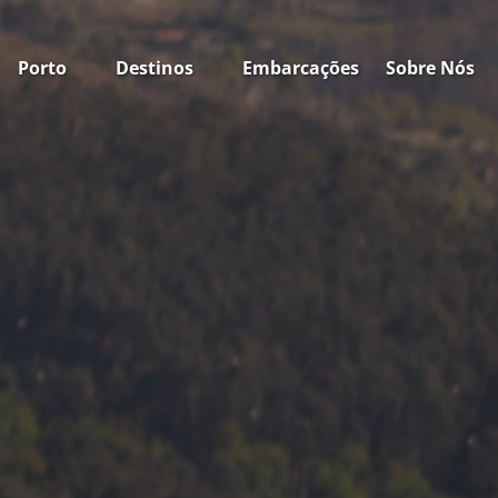
Open Porto
Open Destinos
Open Sobre N
Porto
Destinos
Embarcações
Sobre Nós
Menu
Menu
Menu