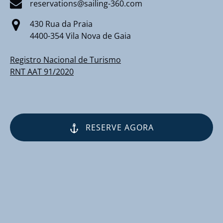
reservations@sailing-360.com
430 Rua da Praia
4400-354 Vila Nova de Gaia
Registro Nacional de Turismo
RNT AAT 91/2020
RESERVE AGORA
(opens