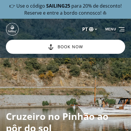
👉 Use o código
SAILING25
para 20% de desconto!
Passar para a navegação primária
Passar para o conteúdo
Passar para o rodapé
Reserve e entre a bordo connosco! ⛵
PT
MENU
Selecione
o
seu
BOOK NOW
idioma
Cruzeiro no Pinhão ao
pôr do sol