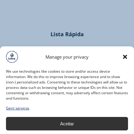
in
new
window)
Lista Rápida
Home
Cruzeiros
Manage your privacy
Contacto
We use technologies like cookies to store and/or access device
information. We do this to improve browsing experience and to show
(non-) personalized ads. Consenting to these technologies will allow us to
process data such as browsing behavior or unique IDs on this site. Not
consenting or withdrawing consent, may adversely affect certain features
and functions.
(opens
Gerir serviços
in
new
Aceitar
window)