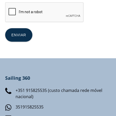
Sailing 360
+351 915825535 (custo chamada rede móvel
nacional)
351915825535