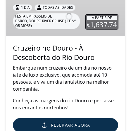
Douro
1 DIA
TODAS AS IDADES
-
FESTA EM PASSEIO DE
A PARTIR DE
À
BARCO
,
DOURO RIVER CRUISE (1 DAY
1,637.74
€
OR MORE)
Descoberta
do
Rio
Cruzeiro no Douro - À
Douro
Descoberta do Rio Douro
Embarque num cruzeiro de um dia no nosso
iate de luxo exclusivo, que acomoda até 10
pessoas, e viva um dia fantástico na melhor
companhia.
Conheça as margens do rio Douro e percasse
nos encantos nortenhos!
RESERVAR AGORA