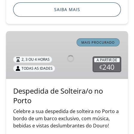
SAIBA MAIS
Despedida
de
MAIS PROCURADO
Solteira/o
no
2, 3 OU 4 HORAS
A PARTIR DE
Porto
240
€
TODAS AS IDADES
Despedida de Solteira/o no
Porto
Celebre a sua despedida de solteira no Porto a
bordo de um barco exclusivo, com música,
bebidas e vistas deslumbrantes do Douro!