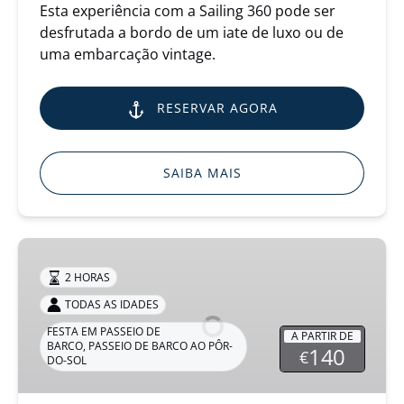
Esta experiência com a Sailing 360 pode ser
desfrutada a bordo de um iate de luxo ou de
uma embarcação vintage.
RESERVAR AGORA
SAIBA MAIS
Cruzeiro
ao
2 HORAS
Pôr-
TODAS AS IDADES
do-
FESTA EM PASSEIO DE
Sol,
A PARTIR DE
BARCO
,
PASSEIO DE BARCO AO PÔR-
140
€
Porto
DO-SOL