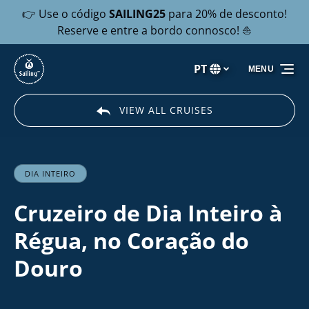
👉 Use o código
SAILING25
para 20% de desconto!
Passar para a navegação primária
Passar para o conteúdo
Passar para o rodapé
Reserve e entre a bordo connosco! ⛵
PT
MENU
Selecione
o
seu
VIEW ALL CRUISES
idioma
DIA INTEIRO
Cruzeiro de Dia Inteiro à
Régua, no Coração do
Douro