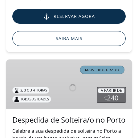
RESERVAR AGORA
SAIBA MAIS
Despedida
de
MAIS PROCURADO
Solteira/o
no
A PARTIR DE
2, 3 OU 4 HORAS
Porto
240
€
TODAS AS IDADES
Despedida de Solteira/o no Porto
Celebre a sua despedida de solteira no Porto a