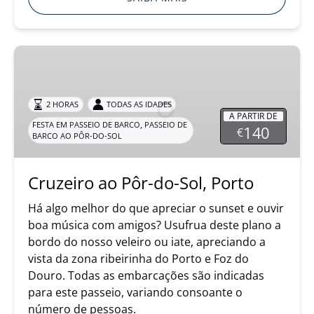
Cruzeiro
ao
Pôr-
do-
2 HORAS
TODAS AS IDADES
A PARTIR DE
Sol,
,
FESTA EM PASSEIO DE BARCO
PASSEIO DE
140
€
BARCO AO PÔR-DO-SOL
Porto
Cruzeiro ao Pôr-do-Sol, Porto
Há algo melhor do que apreciar o sunset e ouvir
boa música com amigos? Usufrua deste plano a
bordo do nosso veleiro ou iate, apreciando a
vista da zona ribeirinha do Porto e Foz do
Douro. Todas as embarcações são indicadas
para este passeio, variando consoante o
número de pessoas.