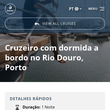
Passar para a navegação primária
Passar para o conteúdo
Passar para o rodapé
PT
MENU
Selecione
o
seu
VIEW ALL CRUISES
idioma
Cruzeiro com dormida a
bordo no Rio Douro,
Porto
DETALHES RÁPIDOS
Duração:
1 Noite