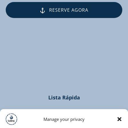
RESERVE AGORA
(opens
in
new
window)
Lista Rápida
Home
Cruzeiros
Manage your privacy
Contacto