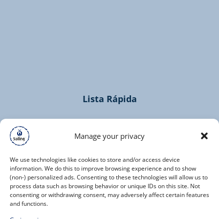
(opens
in
new
window)
Lista Rápida
Home
Cruzeiros
Manage your privacy
Contacto
We use technologies like cookies to store and/or access device
information. We do this to improve browsing experience and to show
(non-) personalized ads. Consenting to these technologies will allow us to
process data such as browsing behavior or unique IDs on this site. Not
consenting or withdrawing consent, may adversely affect certain features
and functions.