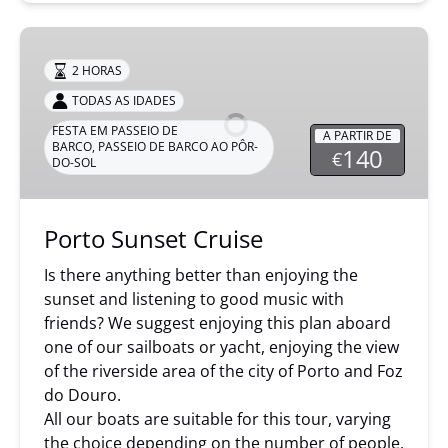
Porto
Sunset
2 HORAS
Cruise
TODAS AS IDADES
FESTA EM PASSEIO DE
A PARTIR DE
BARCO
,
PASSEIO DE BARCO AO PÔR-
140
€
DO-SOL
Porto Sunset Cruise
Is there anything better than enjoying the
sunset and listening to good music with
friends? We suggest enjoying this plan aboard
one of our sailboats or yacht, enjoying the view
of the riverside area of the city of Porto and Foz
do Douro.
All our boats are suitable for this tour, varying
the choice depending on the number of people.