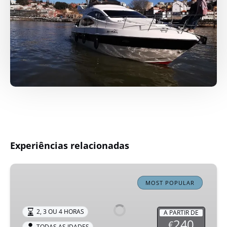
Experiências relacionadas
Bachelor
Party
MOST POPULAR
&
Booze
2, 3 OU 4 HORAS
A PARTIR DE
Cruise
240
€
TODAS AS IDADES