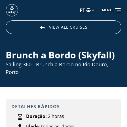
Passar para a navegação primária
Passar para o conteúdo
Passar para o rodapé
PT
MENU
Selecione
o
seu
VIEW ALL CRUISES
idioma
Brunch a Bordo (Skyfall)
Sailing 360 - Brunch a Bordo no Rio Douro,
Porto
DETALHES RÁPIDOS
Duração:
2 horas
Idade:
todas as idades