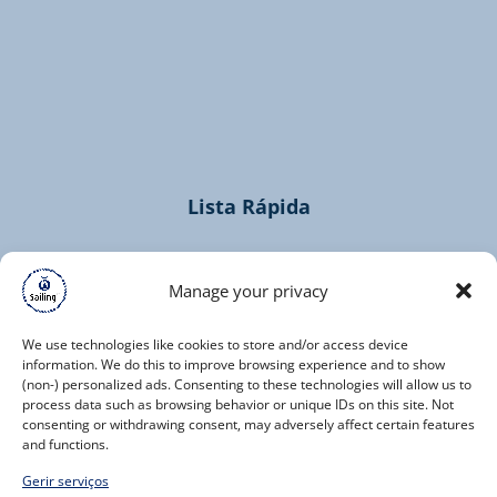
(opens
in
new
window)
Lista Rápida
Home
Cruzeiros
Manage your privacy
Contacto
We use technologies like cookies to store and/or access device
information. We do this to improve browsing experience and to show
(non-) personalized ads. Consenting to these technologies will allow us to
process data such as browsing behavior or unique IDs on this site. Not
consenting or withdrawing consent, may adversely affect certain features
and functions.
(opens
Gerir serviços