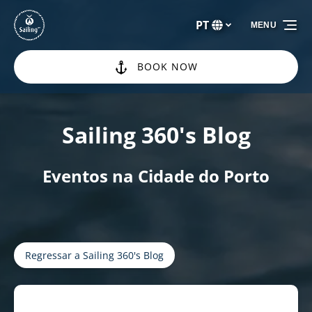
Passar para a navegação primária
Passar para o conteúdo
Passar para o rodapé
PT
MENU
Selecione
o
seu
BOOK NOW
idioma
Sailing 360's Blog
Eventos na Cidade do Porto
Regressar a Sailing 360's Blog