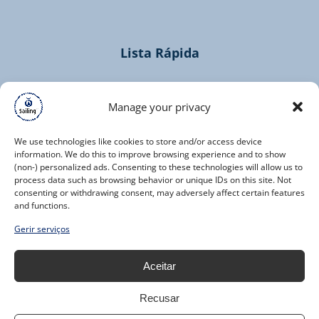
new
window)
Lista Rápida
Home
Cruzeiros
Manage your privacy
Contacto
We use technologies like cookies to store and/or access device
information. We do this to improve browsing experience and to show
(non-) personalized ads. Consenting to these technologies will allow us to
process data such as browsing behavior or unique IDs on this site. Not
consenting or withdrawing consent, may adversely affect certain features
and functions.
(opens
Gerir serviços
in
new
Aceitar
window)
Recusar