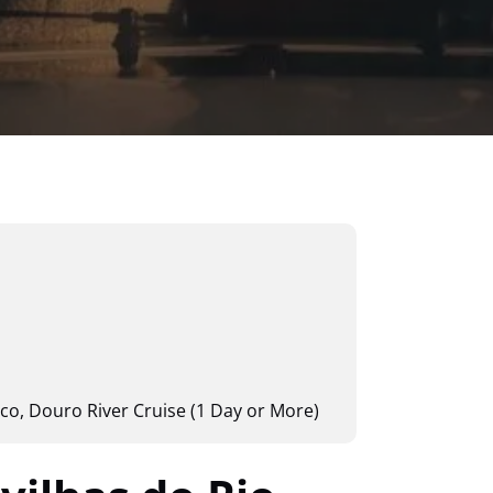
rco
,
Douro River Cruise (1 Day or More)