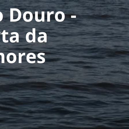
o Douro -
ta da
mores