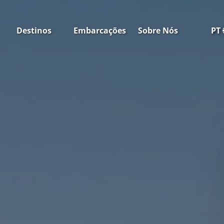
orto
Open Destinos
Open Sobre Nós
Destinos
Embarcações
Sobre Nós
PT
u
Menu
Menu