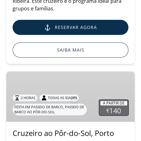
Ribeira. Este cruzeiro é o programa ideal para
grupos e famílias.
RESERVAR AGORA
SAIBA MAIS
Cruzeiro
ao
Pôr-
do-
2 HORAS
TODAS AS IDADES
A PARTIR DE
Sol,
,
FESTA EM PASSEIO DE BARCO
PASSEIO DE
140
€
BARCO AO PÔR-DO-SOL
Porto
Cruzeiro ao Pôr-do-Sol, Porto