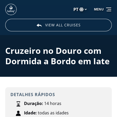
Passar para a navegação primária
Passar para o conteúdo
Passar para o rodapé
PT
MENU
Selecione
o
seu
VIEW ALL CRUISES
idioma
Cruzeiro no Douro com
Dormida a Bordo em Iate
DETALHES RÁPIDOS
Duração:
14 horas
Idade:
todas as idades