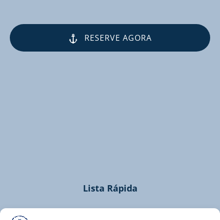
RESERVE AGORA
(opens
in
new
window)
Lista Rápida
Home