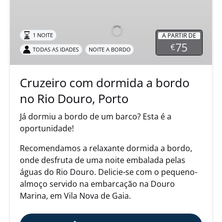
com
dormida
a
A PARTIR DE
1 NOITE
bordo
75
€
TODAS AS IDADES
NOITE A BORDO
no
Rio
Douro,
Cruzeiro com dormida a bordo
Porto
no Rio Douro, Porto
Já dormiu a bordo de um barco? Esta é a
oportunidade!
Recomendamos a relaxante dormida a bordo,
onde desfruta de uma noite embalada pelas
águas do Rio Douro. Delicie-se com o pequeno-
almoço servido na embarcação na Douro
Marina, em Vila Nova de Gaia.