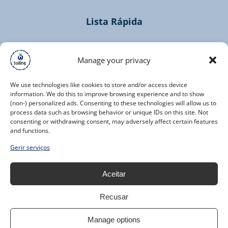
Lista Rápida
Home
Cruzeiros
Manage your privacy
Contacto
We use technologies like cookies to store and/or access device
information. We do this to improve browsing experience and to show
(non-) personalized ads. Consenting to these technologies will allow us to
process data such as browsing behavior or unique IDs on this site. Not
consenting or withdrawing consent, may adversely affect certain features
and functions.
(opens
Gerir serviços
in
new
Aceitar
window)
Recusar
Manage options