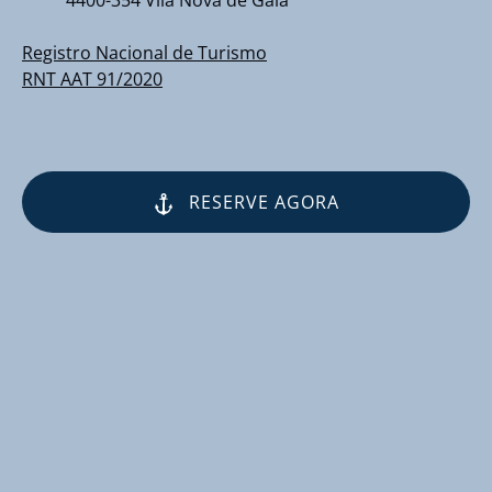
4400-354 Vila Nova de Gaia
Registro Nacional de Turismo
RNT AAT 91/2020
RESERVE AGORA
(opens
in
new
window)