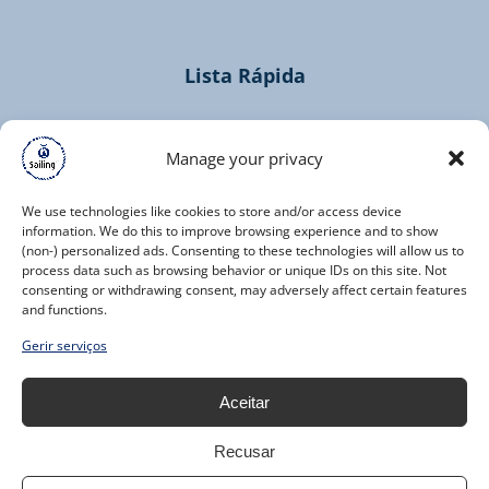
window)
Lista Rápida
Home
Cruzeiros
Manage your privacy
Contacto
We use technologies like cookies to store and/or access device
information. We do this to improve browsing experience and to show
(non-) personalized ads. Consenting to these technologies will allow us to
process data such as browsing behavior or unique IDs on this site. Not
consenting or withdrawing consent, may adversely affect certain features
and functions.
(opens
Gerir serviços
in
new
Aceitar
window)
Recusar