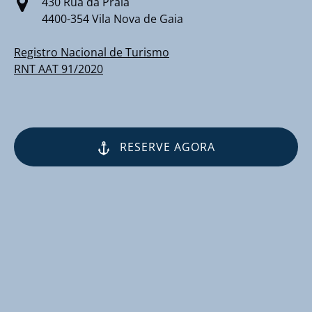
430 Rua da Praia
4400-354 Vila Nova de Gaia
Registro Nacional de Turismo
RNT AAT 91/2020
RESERVE AGORA
(opens
in
new