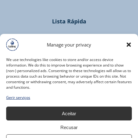
window)
Lista Rápida
Home
Cruzeiros
Manage your privacy
Contacto
We use technologies like cookies to store and/or access device
information. We do this to improve browsing experience and to show
(non-) personalized ads. Consenting to these technologies will allow us to
process data such as browsing behavior or unique IDs on this site. Not
consenting or withdrawing consent, may adversely affect certain features
and functions.
(opens
Gerir serviços
in
new
Aceitar
window)
Recusar