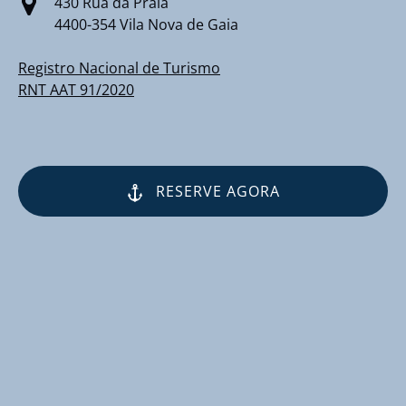
430 Rua da Praia
4400-354 Vila Nova de Gaia
Registro Nacional de Turismo
RNT AAT 91/2020
RESERVE AGORA
(opens
in
new