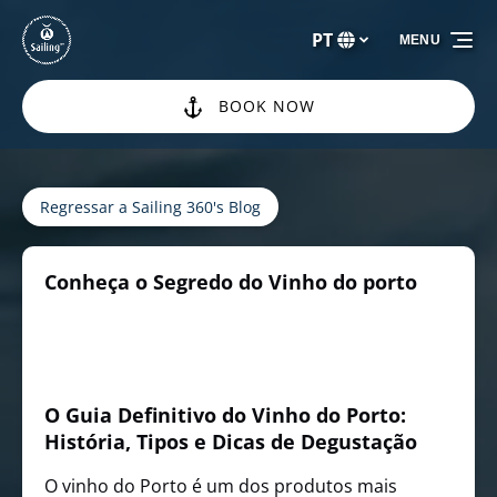
Passar para a navegação primária
Passar para o conteúdo
Passar para o rodapé
PT
MENU
Selecione
o
seu
BOOK NOW
idioma
Regressar a Sailing 360's Blog
Conheça o Segredo do Vinho do porto
O Guia Definitivo do Vinho do Porto:
História, Tipos e Dicas de Degustação
O vinho do Porto é um dos produtos mais