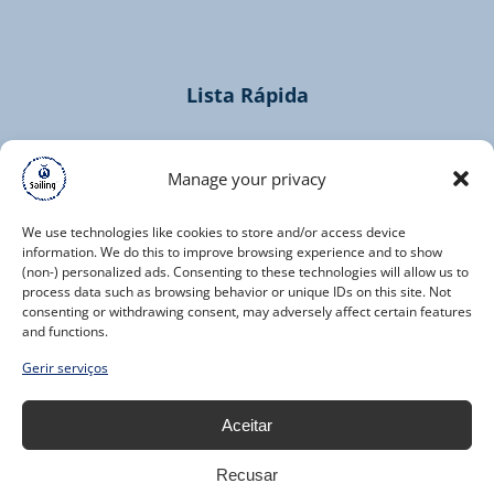
new
window)
Lista Rápida
Home
Cruzeiros
Manage your privacy
Contacto
We use technologies like cookies to store and/or access device
information. We do this to improve browsing experience and to show
(non-) personalized ads. Consenting to these technologies will allow us to
process data such as browsing behavior or unique IDs on this site. Not
consenting or withdrawing consent, may adversely affect certain features
and functions.
(opens
Gerir serviços
in
new
Aceitar
window)
Recusar