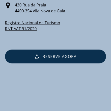
430 Rua da Praia
4400-354 Vila Nova de Gaia
Registro Nacional de Turismo
RNT AAT 91/2020
RESERVE AGORA
(opens
in